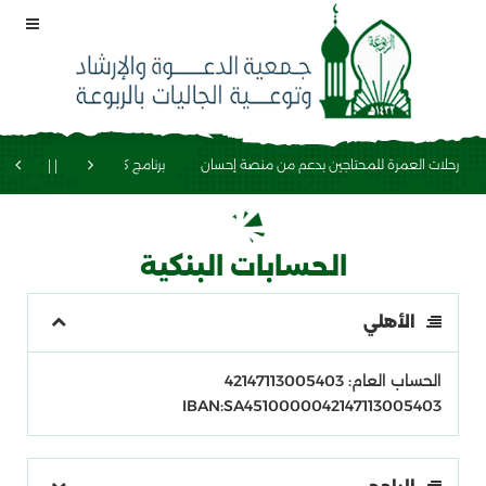
رحلات العمرة للمحتاجين بدعم من منصة إحسان
برنامج كسوة الشتاء للجاليات
الحسابات البنكية
الأهلي
الحساب العام: 42147113005403
IBAN:SA4510000042147113005403